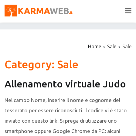
Vai
al
KarmaWeb AGENCY
Il tuo prossimo servizio gira sul web
contenuto
Home
Sale
Sale
Category:
Sale
Allenamento virtuale Judo
Nel campo Nome, inserire il nome e cognome del
tesserato per essere riconosciuti. Il codice vi è stato
inviato con questo link. Si prega di utilizzare uno
smartphone oppure Google Chrome da PC: alcuni